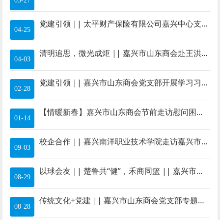
05-27
党建引领 || 太平财产保险有限公司嘉兴中心支公司党支部与嘉兴市山东商会党支部开展合作共建活动
04-25
清明追思，微光成炬 || 嘉兴市山东商会赴王洪合革命事迹陈馆开展清明缅怀先烈活动
04-03
党建引领 || 嘉兴市山东商会党支部开展学习习近平总书记在民营企业座谈会上的重要讲话精神，传达嘉兴市两会精神
02-28
【情暖新春】嘉兴市山东商会节前走访慰问困难家庭
01-14
校企合作 || 嘉兴南洋职业技术学院走访嘉兴市山东商会，双向奔赴开启新篇章
09-03
以球会友 || 楚鲁共“健”，禾商同篮 || 嘉兴市山东商会&嘉兴市湖北商会篮球友谊赛圆满成功
08-29
传统文化+党建 || 嘉兴市山东商会党支部专题学习会：学总书记用典，悟为民初心，展时代担当
08-28