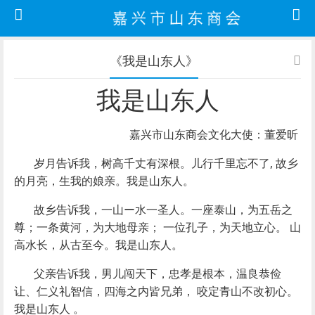
《我是山东人》
我是山东人
嘉兴市山东商会文化大使：董爱昕
岁月告诉我，树高千丈有深根。儿行千里忘不了, 故乡
的月亮，生我的娘亲。我是山东人。
故乡告诉我，一山ー水一圣人。一座泰山，为五岳之
尊；一条黄河，为大地母亲； 一位孔子，为天地立心。 山
高水长，从古至今。我是山东人。
父亲告诉我，男儿闯天下，忠孝是根本，温良恭俭
让、仁义礼智信，四海之内皆兄弟， 咬定青山不改初心。
我是山东人 。