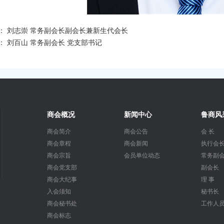
：
刘志崇 常务副会长副会长兼新生代会长
：
刘百山 常务副会长 党支部书记
商会概况
新闻中心
鲁商风
商会简介
商会公告
会 长
商会章程
商会新闻
执行会
商会宗旨
会员单位动态
常务副
商会党支部
副会长
商会大纪事
理 事
入会须知
秘书长
商会秘书处
工作人
商会标志