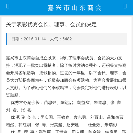
关于表彰优秀会长、理事、会员的决定
日期：2016-01-14 人气：5482
嘉兴市山东商会自成立以来，得到了理事会成员、会员的大力支
持，涌现了一批突出贡献者，除了按时缴纳会费外，还积极支持商
会开展各项活动、捐钱捐物。过去的一年里，以下会长、理事、会
员大力弘扬鲁商精神，积极参加商会各项活动、为商会发展做出很
大贡献。为了鼓励他们的奉献精神，商会决定对他们进行表彰，以
资鼓励。
优秀常务副会长：苗忠银、陈运启、胡益省、朱道忠、张 彪
刘 岩、张 彬
优 秀 副 会 长：吴庆国、王效春、袁志勇、刘百山、吕和泉
曹
增然、韩红刚、张 涛、张英超、赵安建、
杜全效、朱瑞彬
优 秀 理 事：邴尚臣、王世逢、田立明、陈金禄、钟启勇、
郑