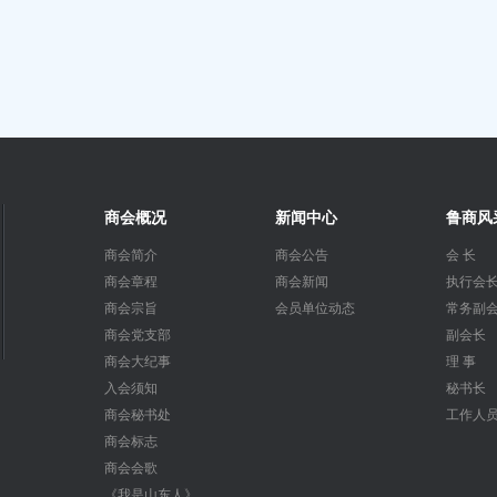
商会概况
新闻中心
鲁商风
商会简介
商会公告
会 长
商会章程
商会新闻
执行会
商会宗旨
会员单位动态
常务副
商会党支部
副会长
商会大纪事
理 事
入会须知
秘书长
商会秘书处
工作人
商会标志
商会会歌
《我是山东人》